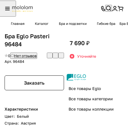
Главная
Каталог
Бра и подсветки
Гибкие бра
Бра E
Бра Eglo Pasteri
7 690 ₽
96484
0
Нет отзывов
Уточняйте
Арт.
96484
Заказать
Все товары Eglo
Все товары категории
Характеристики
Все товары коллекции
Цвет
:
Белый
Страна
:
Австрия