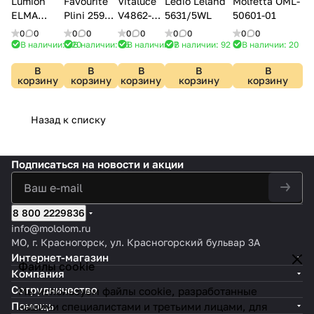
Lumion
Favourite
Vitaluce
Ledio Leland
Molfetta OML-
ELMA
Plini 2590-
V4862-
5631/5WL
50601-01
8394/2W
1W
7/1A
0
0
0
0
0
0
0
0
0
0
В наличии: 120
В наличии: 65
В наличии: 7
В наличии: 92
В наличии: 20
В
В
В
В
В
корзину
корзину
корзину
корзину
корзину
Назад к списку
Подписаться
на новости и акции
8 800 2229836
info@mololom.ru
МО, г. Красногорск, ул. Красногорский бульвар 3А
Интернет-магазин
Файлы cookie
Компания
Сотрудничество
Мы используем файлы cookie, разработанные
Помощь
нашими специалистами и третьими лицами, для