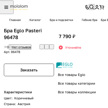
Главная
Каталог
Бра и подсветки
Гибкие бра
Бра E
Бра Eglo Pasteri
7 790 ₽
96478
0
Нет отзывов
Уточняйте
Арт.
96478
Заказать
Все товары Eglo
Все товары категории
Характеристики
Все товары коллекции
Цвет
:
Коричневый
Страна
:
Австрия